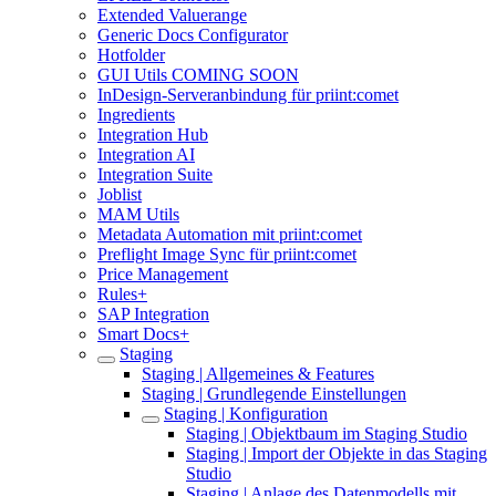
Extended Valuerange
Generic Docs Configurator
Hotfolder
GUI Utils COMING SOON
InDesign-Serveranbindung für priint:comet
Ingredients
Integration Hub
Integration AI
Integration Suite
Joblist
MAM Utils
Metadata Automation mit priint:comet
Preflight Image Sync für priint:comet
Price Management
Rules+
SAP Integration
Smart Docs+
Staging
Staging | Allgemeines & Features
Staging | Grundlegende Einstellungen
Staging | Konfiguration
Staging | Objektbaum im Staging Studio
Staging | Import der Objekte in das Staging
Studio
Staging | Anlage des Datenmodells mit