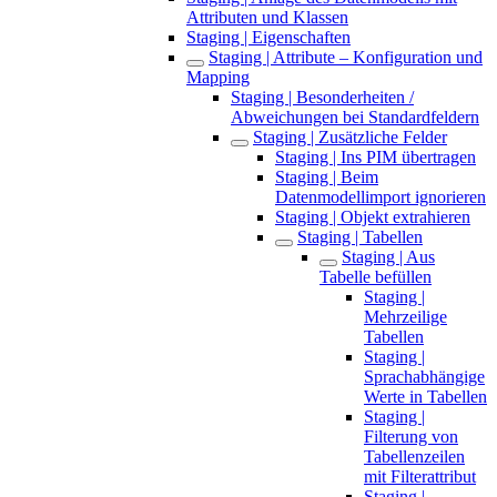
Attributen und Klassen
Staging | Eigenschaften
Staging | Attribute – Konfiguration und
Mapping
Staging | Besonderheiten /
Abweichungen bei Standardfeldern
Staging | Zusätzliche Felder
Staging | Ins PIM übertragen
Staging | Beim
Datenmodellimport ignorieren
Staging | Objekt extrahieren
Staging | Tabellen
Staging | Aus
Tabelle befüllen
Staging |
Mehrzeilige
Tabellen
Staging |
Sprachabhängige
Werte in Tabellen
Staging |
Filterung von
Tabellenzeilen
mit Filterattribut
Staging |