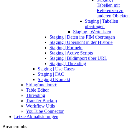
Tabellen mit
Referenzen zu
anderen Objekten
Staging | Tabellen
übertragen
Staging | Wertelisten
Staging | Daten ins PIM übertragen
Staging | Übersicht in der Historie
Staging | Formeln
Staging | Active Scripts
Staging | Bildimport über URL
Staging | Threading
Staging | Use Cases
Staging | FAQ
Staging | Kontakt
Stringfunctions+
Table Editor
Threading
Transfer Backup
Workflow Utils
YouTube Connector
Letzte Aktualisierungen
Breadcrumbs