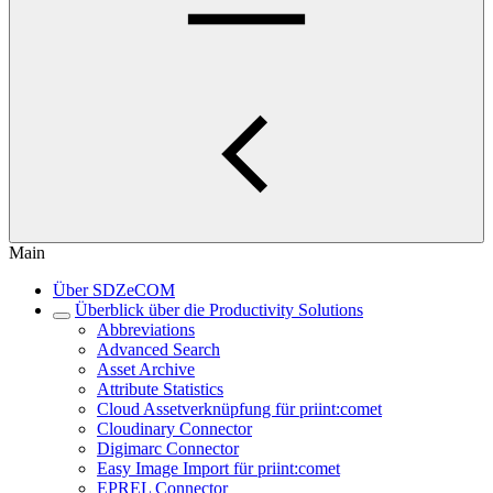
Main
Über SDZeCOM
Überblick über die Productivity Solutions
Abbreviations
Advanced Search
Asset Archive
Attribute Statistics
Cloud Assetverknüpfung für priint:comet
Cloudinary Connector
Digimarc Connector
Easy Image Import für priint:comet
EPREL Connector