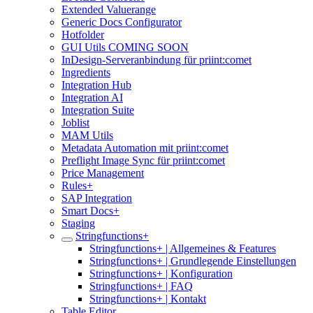
Extended Valuerange
Generic Docs Configurator
Hotfolder
GUI Utils COMING SOON
InDesign-Serveranbindung für priint:comet
Ingredients
Integration Hub
Integration AI
Integration Suite
Joblist
MAM Utils
Metadata Automation mit priint:comet
Preflight Image Sync für priint:comet
Price Management
Rules+
SAP Integration
Smart Docs+
Staging
Stringfunctions+
Stringfunctions+ | Allgemeines & Features
Stringfunctions+ | Grundlegende Einstellungen
Stringfunctions+ | Konfiguration
Stringfunctions+ | FAQ
Stringfunctions+ | Kontakt
Table Editor