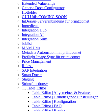
Extended Valuerange
Generic Docs Configurator
Hotfolder
GUI Utils COMING SOON
InDesign-Serveranbindung für priint:comet
Ingredients
Integration Hub
Integration AI
Integration Suite
Joblist
MAM Utils
Metadata Automation mit priint:comet
Preflight Image Sync für priint:comet
Price Management
Rules+
SAP Integration
Smart Docs+
Staging
Stringfunctions+
Table Editor
Table Editor | Allgemeines & Features
Table Editor | Grundlegende Einstellungen
Table Editor | Konfiguration
Table Editor | FAQ
Table Editor | Kontakt