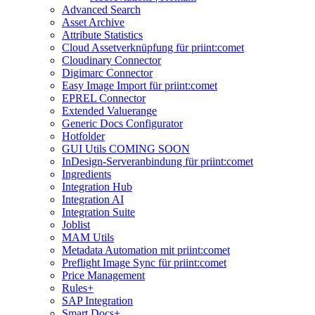
Advanced Search
Asset Archive
Attribute Statistics
Cloud Assetverknüpfung für priint:comet
Cloudinary Connector
Digimarc Connector
Easy Image Import für priint:comet
EPREL Connector
Extended Valuerange
Generic Docs Configurator
Hotfolder
GUI Utils COMING SOON
InDesign-Serveranbindung für priint:comet
Ingredients
Integration Hub
Integration AI
Integration Suite
Joblist
MAM Utils
Metadata Automation mit priint:comet
Preflight Image Sync für priint:comet
Price Management
Rules+
SAP Integration
Smart Docs+