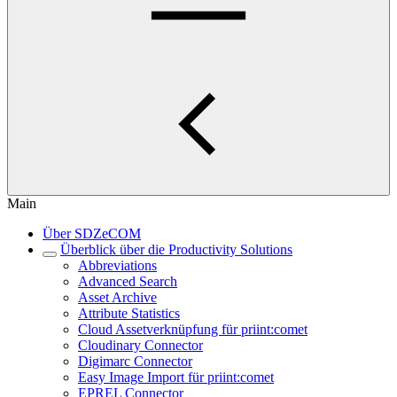
Main
Über SDZeCOM
Überblick über die Productivity Solutions
Abbreviations
Advanced Search
Asset Archive
Attribute Statistics
Cloud Assetverknüpfung für priint:comet
Cloudinary Connector
Digimarc Connector
Easy Image Import für priint:comet
EPREL Connector