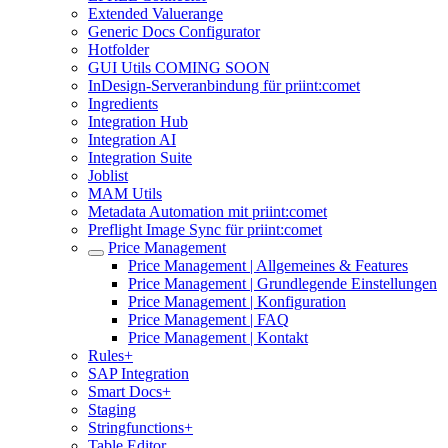
Extended Valuerange
Generic Docs Configurator
Hotfolder
GUI Utils COMING SOON
InDesign-Serveranbindung für priint:comet
Ingredients
Integration Hub
Integration AI
Integration Suite
Joblist
MAM Utils
Metadata Automation mit priint:comet
Preflight Image Sync für priint:comet
Price Management
Price Management | Allgemeines & Features
Price Management | Grundlegende Einstellungen
Price Management | Konfiguration
Price Management | FAQ
Price Management | Kontakt
Rules+
SAP Integration
Smart Docs+
Staging
Stringfunctions+
Table Editor