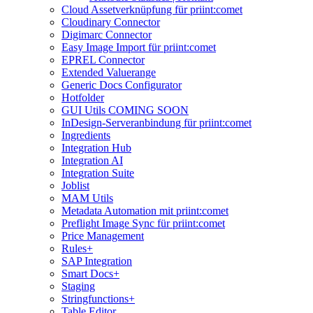
Cloud Assetverknüpfung für priint:comet
Cloudinary Connector
Digimarc Connector
Easy Image Import für priint:comet
EPREL Connector
Extended Valuerange
Generic Docs Configurator
Hotfolder
GUI Utils COMING SOON
InDesign-Serveranbindung für priint:comet
Ingredients
Integration Hub
Integration AI
Integration Suite
Joblist
MAM Utils
Metadata Automation mit priint:comet
Preflight Image Sync für priint:comet
Price Management
Rules+
SAP Integration
Smart Docs+
Staging
Stringfunctions+
Table Editor