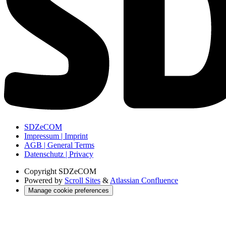
SDZeCOM
Impressum | Imprint
AGB | General Terms
Datenschutz | Privacy
Copyright
SDZeCOM
Powered by
Scroll Sites
&
Atlassian Confluence
Manage cookie preferences