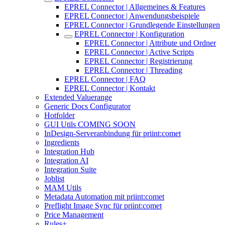
EPREL Connector | Allgemeines & Features
EPREL Connector | Anwendungsbeispiele
EPREL Connector | Grundlegende Einstellungen
EPREL Connector | Konfiguration
EPREL Connector | Attribute und Ordner
EPREL Connector | Active Scripts
EPREL Connector | Registrierung
EPREL Connector | Threading
EPREL Connector | FAQ
EPREL Connector | Kontakt
Extended Valuerange
Generic Docs Configurator
Hotfolder
GUI Utils COMING SOON
InDesign-Serveranbindung für priint:comet
Ingredients
Integration Hub
Integration AI
Integration Suite
Joblist
MAM Utils
Metadata Automation mit priint:comet
Preflight Image Sync für priint:comet
Price Management
Rules+