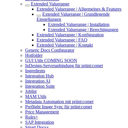
Extended Valuerange
Extended Valuerange | Allgemeines & Features
Extended Valuerange | Grundlegende
Einstellungen
Extended Valuerange | Installation
Extended Valuerange | Berechtigungen
Extended Valuerange | Konfiguration
Extended Valuerange | FAQ
Extended Valuerange | Kontakt
Generic Docs Configurator
Hotfolder
GUI Utils COMING SOON
InDesign-Serveranbindung für priint:comet
Ingredients
Integration Hub
Integration AI
Integration Suite
Joblist
MAM Utils
Metadata Automation mit priint:comet
Preflight Image Sync für priint:comet
Price Management
Rules+
SAP Integration
Smart Docs+