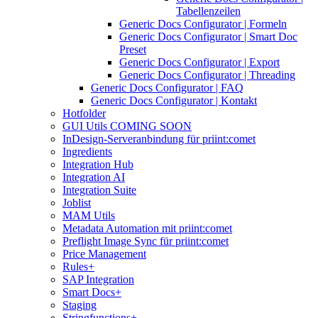
Tabellenzeilen
Generic Docs Configurator | Formeln
Generic Docs Configurator | Smart Doc
Preset
Generic Docs Configurator | Export
Generic Docs Configurator | Threading
Generic Docs Configurator | FAQ
Generic Docs Configurator | Kontakt
Hotfolder
GUI Utils COMING SOON
InDesign-Serveranbindung für priint:comet
Ingredients
Integration Hub
Integration AI
Integration Suite
Joblist
MAM Utils
Metadata Automation mit priint:comet
Preflight Image Sync für priint:comet
Price Management
Rules+
SAP Integration
Smart Docs+
Staging
Stringfunctions+