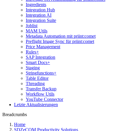
Ingredients
Integration Hub
Integration AI
Integration Suite
Joblist
MAM Utils
Metadata Automation mit priint:comet
Preflight Image Sync für priint:comet
Price Management
Rules+
SAP Integration
Smart Docs+
Staging
Stringfunctions+
Table Editor
Threading
Transfer Backup
Workflow Utils
YouTube Connector
Letzte Aktualisierungen
Breadcrumbs
Home
SDZeCOM Productivity Solutions