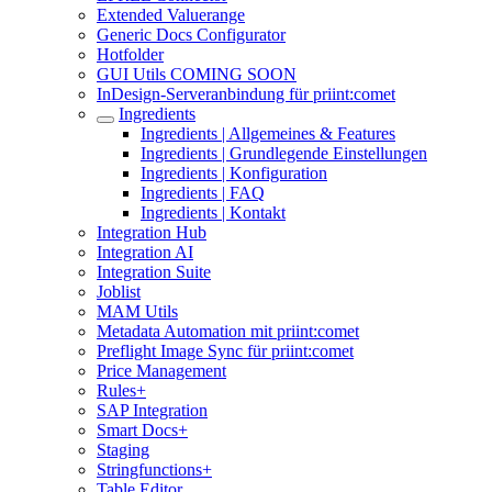
Extended Valuerange
Generic Docs Configurator
Hotfolder
GUI Utils COMING SOON
InDesign-Serveranbindung für priint:comet
Ingredients
Ingredients | Allgemeines & Features
Ingredients | Grundlegende Einstellungen
Ingredients | Konfiguration
Ingredients | FAQ
Ingredients | Kontakt
Integration Hub
Integration AI
Integration Suite
Joblist
MAM Utils
Metadata Automation mit priint:comet
Preflight Image Sync für priint:comet
Price Management
Rules+
SAP Integration
Smart Docs+
Staging
Stringfunctions+
Table Editor