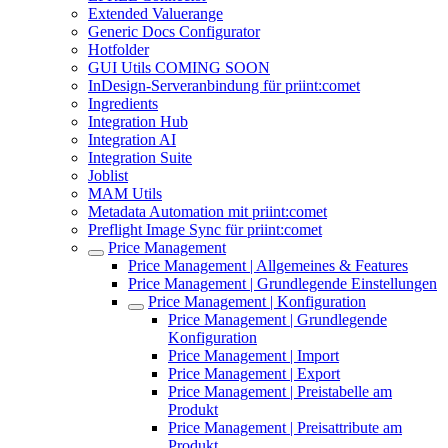
Extended Valuerange
Generic Docs Configurator
Hotfolder
GUI Utils COMING SOON
InDesign-Serveranbindung für priint:comet
Ingredients
Integration Hub
Integration AI
Integration Suite
Joblist
MAM Utils
Metadata Automation mit priint:comet
Preflight Image Sync für priint:comet
Price Management
Price Management | Allgemeines & Features
Price Management | Grundlegende Einstellungen
Price Management | Konfiguration
Price Management | Grundlegende
Konfiguration
Price Management | Import
Price Management | Export
Price Management | Preistabelle am
Produkt
Price Management | Preisattribute am
Produkt