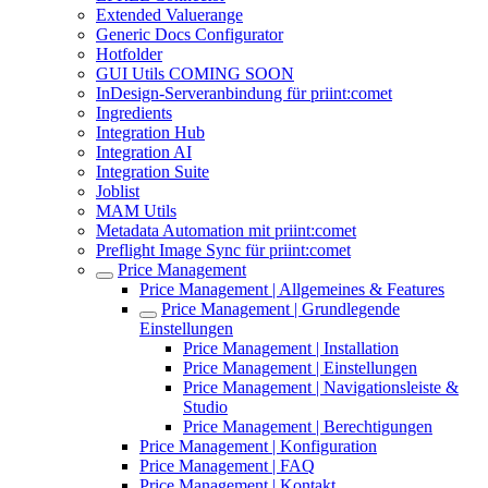
Extended Valuerange
Generic Docs Configurator
Hotfolder
GUI Utils COMING SOON
InDesign-Serveranbindung für priint:comet
Ingredients
Integration Hub
Integration AI
Integration Suite
Joblist
MAM Utils
Metadata Automation mit priint:comet
Preflight Image Sync für priint:comet
Price Management
Price Management | Allgemeines & Features
Price Management | Grundlegende
Einstellungen
Price Management | Installation
Price Management | Einstellungen
Price Management | Navigationsleiste &
Studio
Price Management | Berechtigungen
Price Management | Konfiguration
Price Management | FAQ
Price Management | Kontakt