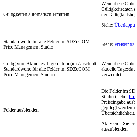
Wenn diese Option 
Gültigkeitsdaten 
Gültigkeiten automatisch ermitteln
der Gültigkeitsbegi
Siehe:
Überlappun
Standardwerte für alle Felder im SDZeCOM
Siehe:
Preiseinträ
Price Management Studio
Gültig von: Aktuelles Tagesdatum (im Abschnitt:
Wenn diese Option
Standardwerte für alle Felder im SDZeCOM
aktuelle Tagesdat
Price Manegement Studio)
verwendet.
Die Felder im S
Studio (siehe:
Prei
Preiseingabe ausbl
gepflegt werden m
Felder ausblenden
Übersichtlichkeit.
Aktivieren Sie pro
auszublenden.