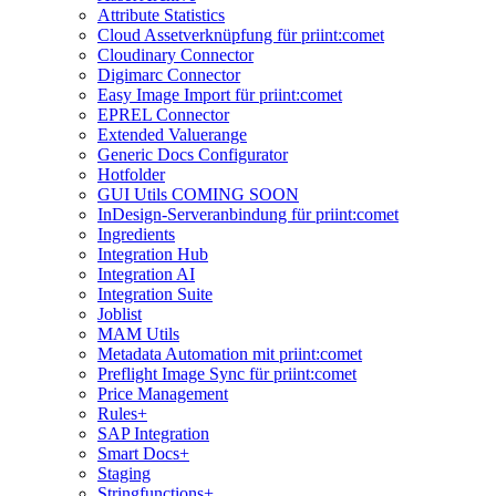
Attribute Statistics
Cloud Assetverknüpfung für priint:comet
Cloudinary Connector
Digimarc Connector
Easy Image Import für priint:comet
EPREL Connector
Extended Valuerange
Generic Docs Configurator
Hotfolder
GUI Utils COMING SOON
InDesign-Serveranbindung für priint:comet
Ingredients
Integration Hub
Integration AI
Integration Suite
Joblist
MAM Utils
Metadata Automation mit priint:comet
Preflight Image Sync für priint:comet
Price Management
Rules+
SAP Integration
Smart Docs+
Staging
Stringfunctions+