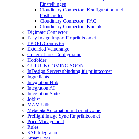
Einstellungen
Cloudinary Connector | Konfiguration und
Posthandler
Cloudinary Connector | FAQ
Cloudinary Connector | Kontakt
Digimarc Connector
Easy Image Import für priint:comet
EPREL Connector
Extended Valuerange
Generic Docs Configurator
Hotfolder
GUI Utils COMING SOON
InDesign-Serveranbindung für priint:comet
Ingredients
Integration Hub
Integration AI
Integration Suite
Joblist
MAM Utils
Metadata Automation mit priint:comet
Preflight Image Sync für priint:comet
Price Management
Rules+
SAP Integration
Smart Docs+