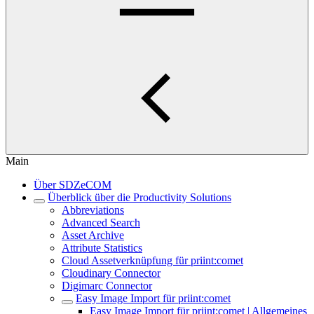
Main
Über SDZeCOM
Überblick über die Productivity Solutions
Abbreviations
Advanced Search
Asset Archive
Attribute Statistics
Cloud Assetverknüpfung für priint:comet
Cloudinary Connector
Digimarc Connector
Easy Image Import für priint:comet
Easy Image Import für priint:comet | Allgemeines