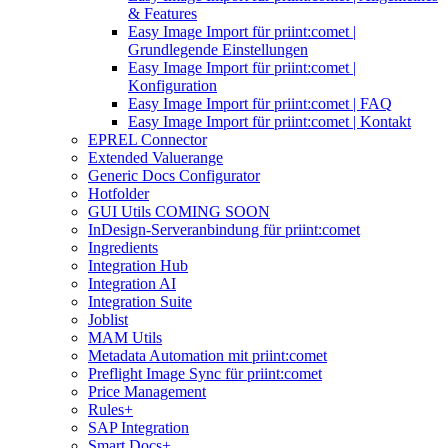
& Features
Easy Image Import für priint:comet |
Grundlegende Einstellungen
Easy Image Import für priint:comet |
Konfiguration
Easy Image Import für priint:comet | FAQ
Easy Image Import für priint:comet | Kontakt
EPREL Connector
Extended Valuerange
Generic Docs Configurator
Hotfolder
GUI Utils COMING SOON
InDesign-Serveranbindung für priint:comet
Ingredients
Integration Hub
Integration AI
Integration Suite
Joblist
MAM Utils
Metadata Automation mit priint:comet
Preflight Image Sync für priint:comet
Price Management
Rules+
SAP Integration
Smart Docs+