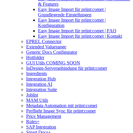
& Features
Easy Image Import für priint:comet |
Grundlegende Einstellungen
Easy Image Import für priint:comet |
Konfiguration
Easy Image Import für priint:comet | FAQ
Easy Image Import für priint:comet | Kontakt
EPREL Connector
Extended Valuerange
Generic Docs Configurator
Hotfolder
GUI Utils COMING SOON
InDesign-Serveranbindung für priint:comet
Ingredients
Integration Hub
Integration AI
Integration Suite
Joblist
MAM Utils
Metadata Automation mit priint:comet
Preflight Image Sync für priint:comet
Price Management
Rules+
SAP Integration
Smart Docs+