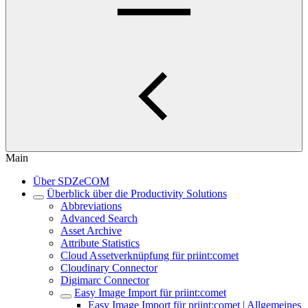
Main
Über SDZeCOM
Überblick über die Productivity Solutions
Abbreviations
Advanced Search
Asset Archive
Attribute Statistics
Cloud Assetverknüpfung für priint:comet
Cloudinary Connector
Digimarc Connector
Easy Image Import für priint:comet
Easy Image Import für priint:comet | Allgemeines