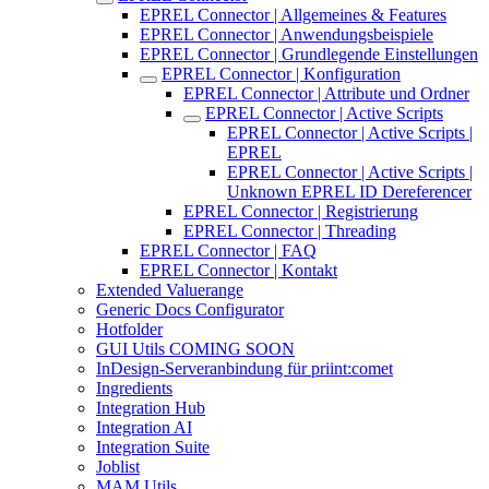
EPREL Connector | Allgemeines & Features
EPREL Connector | Anwendungsbeispiele
EPREL Connector | Grundlegende Einstellungen
EPREL Connector | Konfiguration
EPREL Connector | Attribute und Ordner
EPREL Connector | Active Scripts
EPREL Connector | Active Scripts |
EPREL
EPREL Connector | Active Scripts |
Unknown EPREL ID Dereferencer
EPREL Connector | Registrierung
EPREL Connector | Threading
EPREL Connector | FAQ
EPREL Connector | Kontakt
Extended Valuerange
Generic Docs Configurator
Hotfolder
GUI Utils COMING SOON
InDesign-Serveranbindung für priint:comet
Ingredients
Integration Hub
Integration AI
Integration Suite
Joblist
MAM Utils