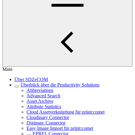
Main
Über SDZeCOM
Überblick über die Productivity Solutions
Abbreviations
Advanced Search
Asset Archive
Attribute Statistics
Cloud Assetverknüpfung für priint:comet
Cloudinary Connector
Digimarc Connector
Easy Image Import für priint:comet
EPREL Connector