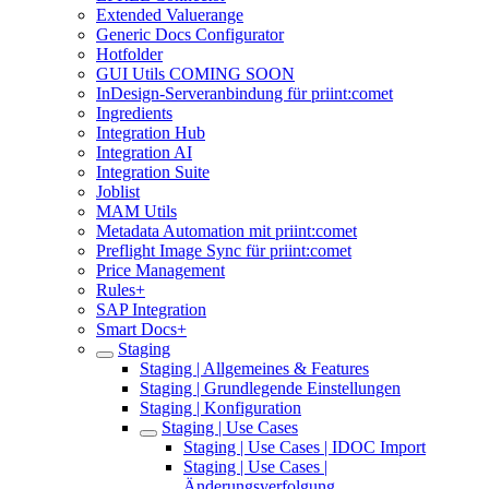
Extended Valuerange
Generic Docs Configurator
Hotfolder
GUI Utils COMING SOON
InDesign-Serveranbindung für priint:comet
Ingredients
Integration Hub
Integration AI
Integration Suite
Joblist
MAM Utils
Metadata Automation mit priint:comet
Preflight Image Sync für priint:comet
Price Management
Rules+
SAP Integration
Smart Docs+
Staging
Staging | Allgemeines & Features
Staging | Grundlegende Einstellungen
Staging | Konfiguration
Staging | Use Cases
Staging | Use Cases | IDOC Import
Staging | Use Cases |
Änderungsverfolgung