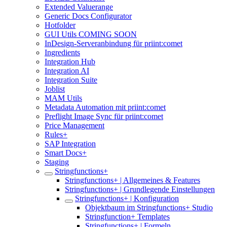
Extended Valuerange
Generic Docs Configurator
Hotfolder
GUI Utils COMING SOON
InDesign-Serveranbindung für priint:comet
Ingredients
Integration Hub
Integration AI
Integration Suite
Joblist
MAM Utils
Metadata Automation mit priint:comet
Preflight Image Sync für priint:comet
Price Management
Rules+
SAP Integration
Smart Docs+
Staging
Stringfunctions+
Stringfunctions+ | Allgemeines & Features
Stringfunctions+ | Grundlegende Einstellungen
Stringfunctions+ | Konfiguration
Objektbaum im Stringfunctions+ Studio
Stringfunction+ Templates
Stringfunctions+ | Formeln