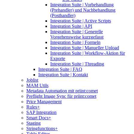
Integration Suite | Vorbehandlung
(Prehandler) und Nachbehandlung
(Posthandler)
Integration Suite | Active Scripts
Integration Suite | API
Integration Suite | Generelle
Vorgehensweise kurzgefasst
Integration Suite | Formeln
Integration Suite | Manueller Upload
Integration Suite | Workflow-Aktion für
Exporte
Integration Suite | Threading
Integration Suite | FAQ
Integration Suite | Kontakt
Joblist
MAM Utils
Metadata Automation mit priint:comet
Preflight Image Sync für priint:comet
Price Management
Rules+
SAP Integration
Smart Docs+
Staging
Stringfunctions+
Table Editor