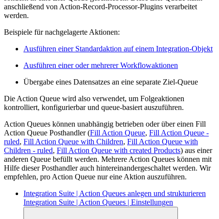
anschließend von Action-Record-Processor-Plugins verarbeitet
werden.
Beispiele für nachgelagerte Aktionen:
Ausführen einer Standardaktion auf einem Integration-Objekt
Ausführen einer oder mehrerer Workflowaktionen
Übergabe eines Datensatzes an eine separate Ziel-Queue
Die Action Queue wird also verwendet, um Folgeaktionen
kontrolliert, konfigurierbar und queue-basiert auszuführen.
Action Queues können unabhängig betrieben oder über einen Fill
Action Queue Posthandler (
Fill Action Queue
,
Fill Action Queue -
ruled
,
Fill Action Queue with Children
,
Fill Action Queue with
Children - ruled
,
Fill Action Queue with created Products
) aus einer
anderen Queue befüllt werden. Mehrere Action Queues können mit
Hilfe dieser Posthandler auch hintereinandergeschaltet werden. Wir
empfehlen, pro Action Queue nur eine Aktion auszuführen.
Integration Suite | Action Queues anlegen und strukturieren
Integration Suite | Action Queues | Einstellungen