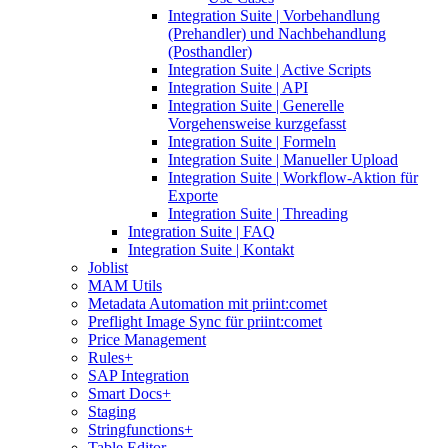
Integration Suite | Vorbehandlung
(Prehandler) und Nachbehandlung
(Posthandler)
Integration Suite | Active Scripts
Integration Suite | API
Integration Suite | Generelle
Vorgehensweise kurzgefasst
Integration Suite | Formeln
Integration Suite | Manueller Upload
Integration Suite | Workflow-Aktion für
Exporte
Integration Suite | Threading
Integration Suite | FAQ
Integration Suite | Kontakt
Joblist
MAM Utils
Metadata Automation mit priint:comet
Preflight Image Sync für priint:comet
Price Management
Rules+
SAP Integration
Smart Docs+
Staging
Stringfunctions+
Table Editor