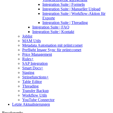
Integration Suite | Formeln
Integration Suite | Manueller Upload
Integration Suite | Workflow-Aktion für
Exporte
Integration Suite | Threading
Integration Suite | FAQ
Integration Suite | Kontakt
Joblist
MAM Utils
Metadata Automation mit priint:comet
Preflight Image Sync für priint:comet
Price Management
Rules+
SAP Integration
Smart Docs+
Staging
Stringfunctions+
Table Editor
Threading
Transfer Backup
Workflow Utils
YouTube Connector
Letzte Aktualisierungen
Breadcrumbs