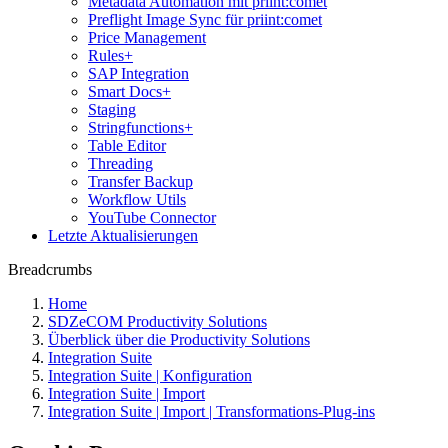
Metadata Automation mit priint:comet
Preflight Image Sync für priint:comet
Price Management
Rules+
SAP Integration
Smart Docs+
Staging
Stringfunctions+
Table Editor
Threading
Transfer Backup
Workflow Utils
YouTube Connector
Letzte Aktualisierungen
Breadcrumbs
Home
SDZeCOM Productivity Solutions
Überblick über die Productivity Solutions
Integration Suite
Integration Suite | Konfiguration
Integration Suite | Import
Integration Suite | Import | Transformations-Plug-ins