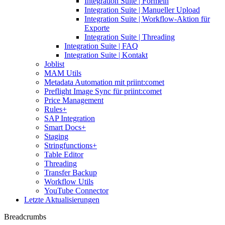
Integration Suite | Formeln
Integration Suite | Manueller Upload
Integration Suite | Workflow-Aktion für
Exporte
Integration Suite | Threading
Integration Suite | FAQ
Integration Suite | Kontakt
Joblist
MAM Utils
Metadata Automation mit priint:comet
Preflight Image Sync für priint:comet
Price Management
Rules+
SAP Integration
Smart Docs+
Staging
Stringfunctions+
Table Editor
Threading
Transfer Backup
Workflow Utils
YouTube Connector
Letzte Aktualisierungen
Breadcrumbs