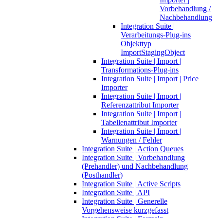
Vorbehandlung /
Nachbehandlung
Integration Suite |
Verarbeitungs-Plug-ins
Objekttyp
ImportStagingObject
Integration Suite | Import |
Transformations-Plug-ins
Integration Suite | Import | Price
Importer
Integration Suite | Import |
Referenzattribut Importer
Integration Suite | Import |
Tabellenattribut Importer
Integration Suite | Import |
Warnungen / Fehler
Integration Suite | Action Queues
Integration Suite | Vorbehandlung
(Prehandler) und Nachbehandlung
(Posthandler)
Integration Suite | Active Scripts
Integration Suite | API
Integration Suite | Generelle
Vorgehensweise kurzgefasst