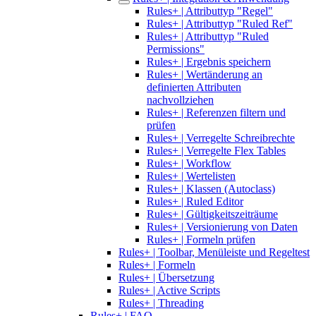
Rules+ | Attributtyp "Regel"
Rules+ | Attributtyp "Ruled Ref"
Rules+ | Attributtyp "Ruled
Permissions"
Rules+ | Ergebnis speichern
Rules+ | Wertänderung an
definierten Attributen
nachvollziehen
Rules+ | Referenzen filtern und
prüfen
Rules+ | Verregelte Schreibrechte
Rules+ | Verregelte Flex Tables
Rules+ | Workflow
Rules+ | Wertelisten
Rules+ | Klassen (Autoclass)
Rules+ | Ruled Editor
Rules+ | Gültigkeitszeiträume
Rules+ | Versionierung von Daten
Rules+ | Formeln prüfen
Rules+ | Toolbar, Menüleiste und Regeltest
Rules+ | Formeln
Rules+ | Übersetzung
Rules+ | Active Scripts
Rules+ | Threading
Rules+ | FAQ