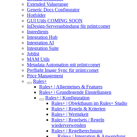
Extended Valuerange
Generic Docs Configurator
Hotfolder
GUI Utils COMING SOON
InDesign-Serveranbindung für priint:comet
Ingredients
Integration Hub
Integration AI
Integration Suite
Joblist
MAM Utils
Metadata Automation mit priint:comet
Preflight Image Sync für priint:comet
Price Management
Rules+
Rules+ | Allgemeines & Features
Rules+ | Grundlegende Einstellungen
Rules+ | Konfiguration
Rules+ | Objektbaum im Rules+ Studio
Rules+ | Regeln & Kriterien
Rules+ | Wertigkeit
Rules+ | Regelsets / Regeln
wiederverwenden
Rules+ | Regelberechnung
Rules+ | Integration & Anwendung