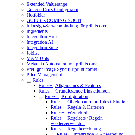
Extended Valuerange
Generic Docs Configurator
Hotfolder
GUI Utils COMING SOON
InDesign-Serveranbindung für priint:comet
Ingredients
Integration Hub
Integration AI
Integration Suite
Joblist
MAM Utils
Metadata Automation mit priint:comet
Preflight Image Sync für priint:comet
Price Management
Rules+
Rules+ | Allgemeines & Features
Rules+ | Grundlegende Einstellungen
Rules+ | Konfiguration
Rules+ | Objektbaum im Rules+ Studio
Rules+ | Regeln & Kriterien
Rules+ | Wertigkeit
Rules+ | Regelsets / Regeln
wiederverwenden
Rules+ | Regelberechnung
Rules+ | Integration & Anwendung