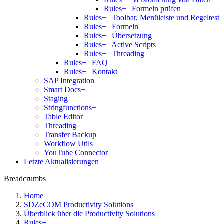
Rules+ | Formeln prüfen
Rules+ | Toolbar, Menüleiste und Regeltest
Rules+ | Formeln
Rules+ | Übersetzung
Rules+ | Active Scripts
Rules+ | Threading
Rules+ | FAQ
Rules+ | Kontakt
SAP Integration
Smart Docs+
Staging
Stringfunctions+
Table Editor
Threading
Transfer Backup
Workflow Utils
YouTube Connector
Letzte Aktualisierungen
Breadcrumbs
Home
SDZeCOM Productivity Solutions
Überblick über die Productivity Solutions
Rules+