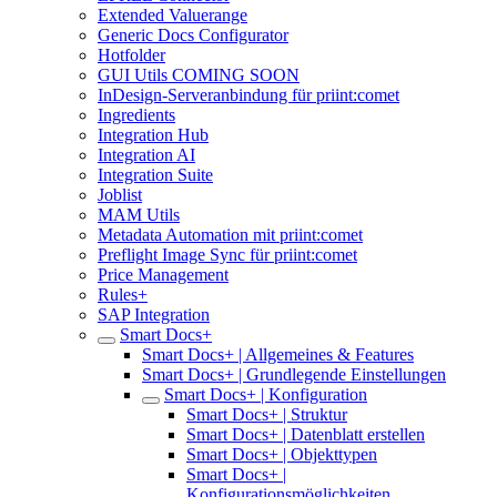
Extended Valuerange
Generic Docs Configurator
Hotfolder
GUI Utils COMING SOON
InDesign-Serveranbindung für priint:comet
Ingredients
Integration Hub
Integration AI
Integration Suite
Joblist
MAM Utils
Metadata Automation mit priint:comet
Preflight Image Sync für priint:comet
Price Management
Rules+
SAP Integration
Smart Docs+
Smart Docs+ | Allgemeines & Features
Smart Docs+ | Grundlegende Einstellungen
Smart Docs+ | Konfiguration
Smart Docs+ | Struktur
Smart Docs+ | Datenblatt erstellen
Smart Docs+ | Objekttypen
Smart Docs+ |
Konfigurationsmöglichkeiten