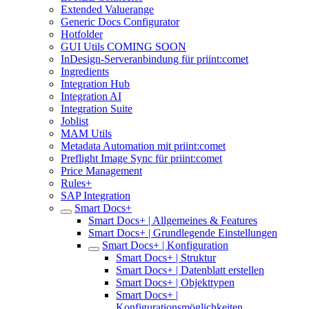
Extended Valuerange
Generic Docs Configurator
Hotfolder
GUI Utils COMING SOON
InDesign-Serveranbindung für priint:comet
Ingredients
Integration Hub
Integration AI
Integration Suite
Joblist
MAM Utils
Metadata Automation mit priint:comet
Preflight Image Sync für priint:comet
Price Management
Rules+
SAP Integration
Smart Docs+
Smart Docs+ | Allgemeines & Features
Smart Docs+ | Grundlegende Einstellungen
Smart Docs+ | Konfiguration
Smart Docs+ | Struktur
Smart Docs+ | Datenblatt erstellen
Smart Docs+ | Objekttypen
Smart Docs+ |
Konfigurationsmöglichkeiten