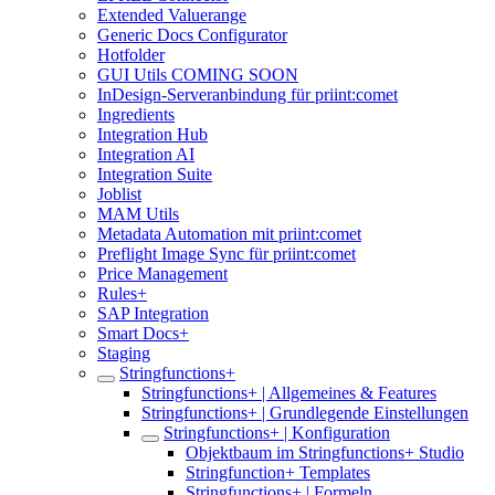
Extended Valuerange
Generic Docs Configurator
Hotfolder
GUI Utils COMING SOON
InDesign-Serveranbindung für priint:comet
Ingredients
Integration Hub
Integration AI
Integration Suite
Joblist
MAM Utils
Metadata Automation mit priint:comet
Preflight Image Sync für priint:comet
Price Management
Rules+
SAP Integration
Smart Docs+
Staging
Stringfunctions+
Stringfunctions+ | Allgemeines & Features
Stringfunctions+ | Grundlegende Einstellungen
Stringfunctions+ | Konfiguration
Objektbaum im Stringfunctions+ Studio
Stringfunction+ Templates
Stringfunctions+ | Formeln