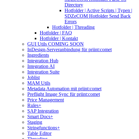
Directory
Hotfolder | Active Scripts | Typen |
SDZeCOM Hotfolder Send Back
Errors
Hotfolder | Threading
Hotfolder | FAQ
Hotfolder | Kontakt
GUI Utils COMING SOON
InDesign-Serveranbindung für priint:comet
Ingredients
Integration Hub
Integration AI
Integration Suite
Joblist
MAM Utils
Metadata Automation mit priint:comet
Preflight Image Sync für priint:comet
Price Management
Rules+
SAP Integration
Smart Docs+
Staging
Stringfunctions+
Table Editor
Threading