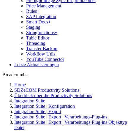
Preflight Image Sync für priint:comet
Price Management
Rules+
SAP Integration
Smart Docs+
Staging
Stringfunctions+
Table Editor
Threading
Transfer Backup
Workflow Utils
YouTube Connector
Letzte Aktualisierungen
Breadcrumbs
Home
SDZeCOM Productivity Solutions
Überblick über die Productivity Solutions
Integration Suite
Integration Suite | Konfiguration
Integration Suite | Export
Integration Suite | Export | Verarbeitungs-Plug-ins
Integration Suite | Export | Verarbeitungs-Plug-ins Objekttyp
Datei