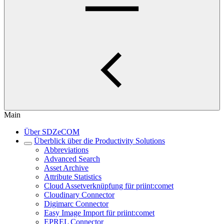
Main
Über SDZeCOM
Überblick über die Productivity Solutions
Abbreviations
Advanced Search
Asset Archive
Attribute Statistics
Cloud Assetverknüpfung für priint:comet
Cloudinary Connector
Digimarc Connector
Easy Image Import für priint:comet
EPREL Connector