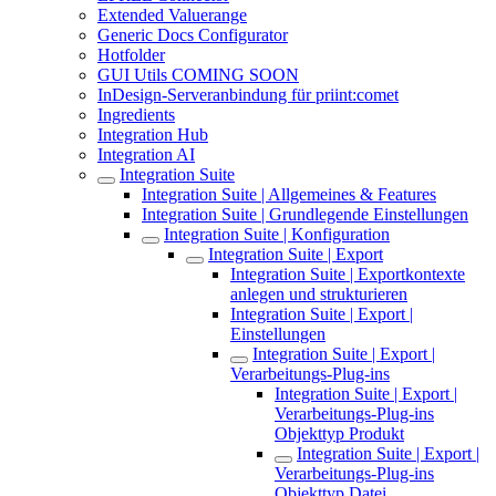
Extended Valuerange
Generic Docs Configurator
Hotfolder
GUI Utils COMING SOON
InDesign-Serveranbindung für priint:comet
Ingredients
Integration Hub
Integration AI
Integration Suite
Integration Suite | Allgemeines & Features
Integration Suite | Grundlegende Einstellungen
Integration Suite | Konfiguration
Integration Suite | Export
Integration Suite | Exportkontexte
anlegen und strukturieren
Integration Suite | Export |
Einstellungen
Integration Suite | Export |
Verarbeitungs-Plug-ins
Integration Suite | Export |
Verarbeitungs-Plug-ins
Objekttyp Produkt
Integration Suite | Export |
Verarbeitungs-Plug-ins
Objekttyp Datei