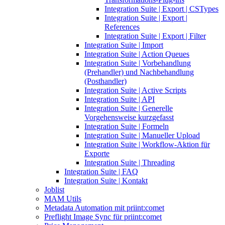
Integration Suite | Export | CSTypes
Integration Suite | Export |
References
Integration Suite | Export | Filter
Integration Suite | Import
Integration Suite | Action Queues
Integration Suite | Vorbehandlung
(Prehandler) und Nachbehandlung
(Posthandler)
Integration Suite | Active Scripts
Integration Suite | API
Integration Suite | Generelle
Vorgehensweise kurzgefasst
Integration Suite | Formeln
Integration Suite | Manueller Upload
Integration Suite | Workflow-Aktion für
Exporte
Integration Suite | Threading
Integration Suite | FAQ
Integration Suite | Kontakt
Joblist
MAM Utils
Metadata Automation mit priint:comet
Preflight Image Sync für priint:comet