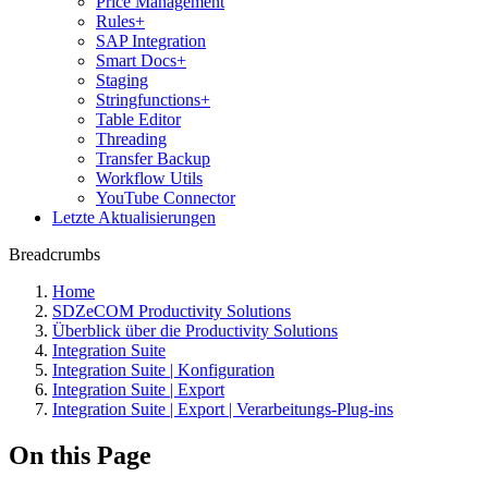
Price Management
Rules+
SAP Integration
Smart Docs+
Staging
Stringfunctions+
Table Editor
Threading
Transfer Backup
Workflow Utils
YouTube Connector
Letzte Aktualisierungen
Breadcrumbs
Home
SDZeCOM Productivity Solutions
Überblick über die Productivity Solutions
Integration Suite
Integration Suite | Konfiguration
Integration Suite | Export
Integration Suite | Export | Verarbeitungs-Plug-ins
On this Page