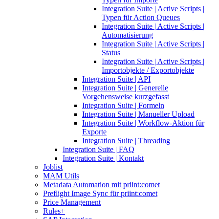
Integration Suite | Active Scripts |
Typen für Action Queues
Integration Suite | Active Scripts |
Automatisierung
Integration Suite | Active Scripts |
Status
Integration Suite | Active Scripts |
Importobjekte / Exportobjekte
Integration Suite | API
Integration Suite | Generelle
Vorgehensweise kurzgefasst
Integration Suite | Formeln
Integration Suite | Manueller Upload
Integration Suite | Workflow-Aktion für
Exporte
Integration Suite | Threading
Integration Suite | FAQ
Integration Suite | Kontakt
Joblist
MAM Utils
Metadata Automation mit priint:comet
Preflight Image Sync für priint:comet
Price Management
Rules+