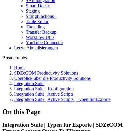
SAP Integration
Smart Docs+
Staging
Stringfunctions+
Table Editor
Threading
Transfer Backup
Workflow Utils
YouTube Connector
Letzte Aktualisierungen
Breadcrumbs
Home
SDZeCOM Productivity Solutions
Überblick über die Productivity Solutions
Integration Suite
Integration Suite | Konfiguration
Integration Suite | Active Scripts
Integration Suite | Active Scripts | Typen für Exporte
On this Page
Integration Suite | Typen für Exporte | SDZeCOM