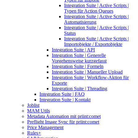
Integration Suite | Active Scripts |
Typen für Action Queues
Integration Suite | Active Scripts |
Automatisierung
Integration Suite | Active Scripts |
Status
Integration Suite | Active Scripts |
Importobjekte / Exportobjekte
Integration Suite | API
Integration Suite | Generelle
Vorgehensweise kurzgefasst
Integration Suite | Formeln
Integration Suite | Manueller Upload
Integration Suite | Workflow-Aktion für
Exporte
Integration Suite | Threading
Integration Suite | FAQ
Integration Suite | Kontakt
Joblist
MAM Utils
Metadata Automation mit priint:comet
Preflight Image Sync für priint:comet
Price Management
Rules+