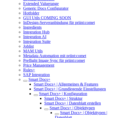
Extended Valuerange
Generic Docs Configurator
Hotfolder
GUI Utils COMING SOON
InDesign-Serveranbindung für priint:comet
Ingredients
Integration Hub
Integration AI
Integration Suite
Joblist
MAM Utils
Metadata Automation mit priint:comet
Preflight Image Sync für priint:comet
Price Management
Rules+
SAP Integration
Smart Docs+
Smart Docs+ | Allgemeines & Features
Smart Docs+ | Grundlegende Einstellungen
Smart Docs+ | Konfiguration
Smart Docs+ | Struktur
Smart Docs+ | Datenblatt erstellen
Smart Docs+ | Objekttypen
Smart Docs+ | Objekttypen |
Datenblatt