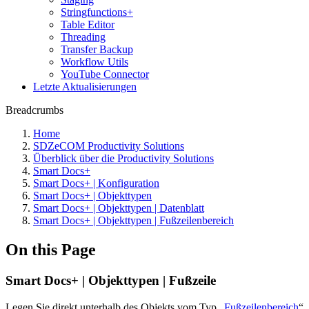
Stringfunctions+
Table Editor
Threading
Transfer Backup
Workflow Utils
YouTube Connector
Letzte Aktualisierungen
Breadcrumbs
Home
SDZeCOM Productivity Solutions
Überblick über die Productivity Solutions
Smart Docs+
Smart Docs+ | Konfiguration
Smart Docs+ | Objekttypen
Smart Docs+ | Objekttypen | Datenblatt
Smart Docs+ | Objekttypen | Fußzeilenbereich
On this Page
Smart Docs+ | Objekttypen | Fußzeile
Legen Sie direkt unterhalb des Objekts vom Typ „
Fußzeilenbereich
“