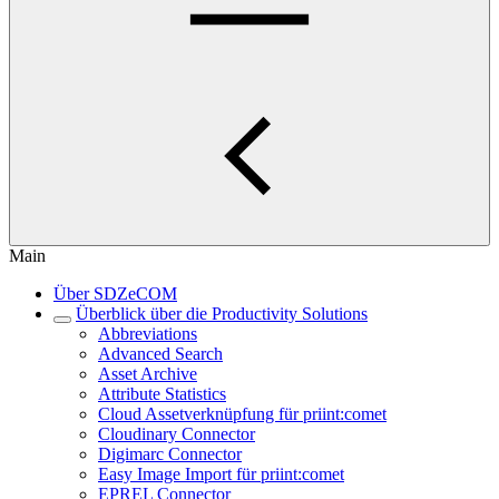
Main
Über SDZeCOM
Überblick über die Productivity Solutions
Abbreviations
Advanced Search
Asset Archive
Attribute Statistics
Cloud Assetverknüpfung für priint:comet
Cloudinary Connector
Digimarc Connector
Easy Image Import für priint:comet
EPREL Connector