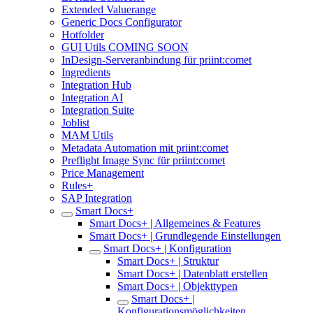
Extended Valuerange
Generic Docs Configurator
Hotfolder
GUI Utils COMING SOON
InDesign-Serveranbindung für priint:comet
Ingredients
Integration Hub
Integration AI
Integration Suite
Joblist
MAM Utils
Metadata Automation mit priint:comet
Preflight Image Sync für priint:comet
Price Management
Rules+
SAP Integration
Smart Docs+
Smart Docs+ | Allgemeines & Features
Smart Docs+ | Grundlegende Einstellungen
Smart Docs+ | Konfiguration
Smart Docs+ | Struktur
Smart Docs+ | Datenblatt erstellen
Smart Docs+ | Objekttypen
Smart Docs+ |
Konfigurationsmöglichkeiten