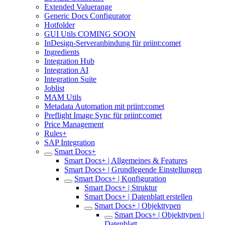
Extended Valuerange
Generic Docs Configurator
Hotfolder
GUI Utils COMING SOON
InDesign-Serveranbindung für priint:comet
Ingredients
Integration Hub
Integration AI
Integration Suite
Joblist
MAM Utils
Metadata Automation mit priint:comet
Preflight Image Sync für priint:comet
Price Management
Rules+
SAP Integration
Smart Docs+
Smart Docs+ | Allgemeines & Features
Smart Docs+ | Grundlegende Einstellungen
Smart Docs+ | Konfiguration
Smart Docs+ | Struktur
Smart Docs+ | Datenblatt erstellen
Smart Docs+ | Objekttypen
Smart Docs+ | Objekttypen |
Datenblatt