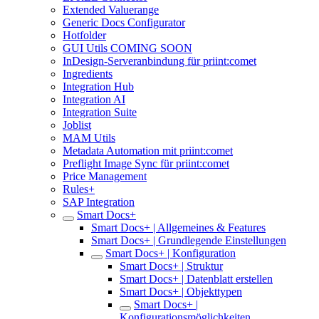
Extended Valuerange
Generic Docs Configurator
Hotfolder
GUI Utils COMING SOON
InDesign-Serveranbindung für priint:comet
Ingredients
Integration Hub
Integration AI
Integration Suite
Joblist
MAM Utils
Metadata Automation mit priint:comet
Preflight Image Sync für priint:comet
Price Management
Rules+
SAP Integration
Smart Docs+
Smart Docs+ | Allgemeines & Features
Smart Docs+ | Grundlegende Einstellungen
Smart Docs+ | Konfiguration
Smart Docs+ | Struktur
Smart Docs+ | Datenblatt erstellen
Smart Docs+ | Objekttypen
Smart Docs+ |
Konfigurationsmöglichkeiten